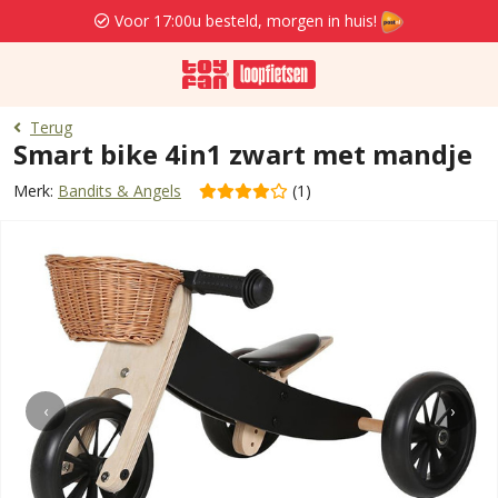
Voor 17:00u besteld, morgen in huis!
Terug
Smart bike 4in1 zwart met mandje
Merk:
Bandits & Angels
(1)
‹
›