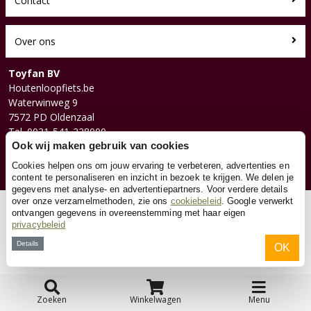
Contact
Over ons
Toyfan BV
Houtenloopfiets.be
Waterwinweg 9
7572 PD Oldenzaal
Tel. 0031-541-228000
Facebook
Ook wij maken gebruik van cookies
Instagram
Cookies helpen ons om jouw ervaring te verbeteren, advertenties en
content te personaliseren en inzicht in bezoek te krijgen. We delen je
gegevens met analyse- en advertentiepartners. Voor verdere details
over onze verzamelmethoden, zie ons
cookiebeleid
. Google verwerkt
© 2026 Toyfan BV
ontvangen gegevens in overeenstemming met haar eigen
privacybeleid
Algemene voorwaarden
Disclaimer
Privacy
Cookies
Details
OK
Zoeken
Winkelwagen
Menu