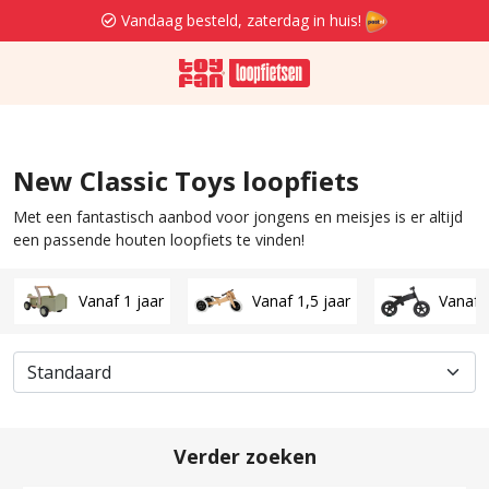
Vandaag besteld, zaterdag in huis!
New Classic Toys loopfiets
Met een fantastisch aanbod voor jongens en meisjes is er altijd
een passende houten loopfiets te vinden!
Vanaf 1 jaar
Vanaf 1,5 jaar
Vanaf 2
Verder zoeken