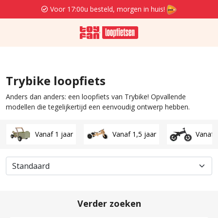
Voor 17:00u besteld, morgen in huis!
Trybike loopfiets
Anders dan anders: een loopfiets van Trybike! Opvallende
modellen die tegelijkertijd een eenvoudig ontwerp hebben.
Vanaf 1 jaar
Vanaf 1,5 jaar
Vanaf 2
Verder zoeken