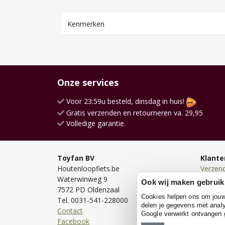
Kenmerken
Onze services
Voor 23:59u besteld, dinsdag in huis!
Gratis verzenden en retourneren va. 29,95
Volledige garantie.
Toyfan BV
Klante
Houtenloopfiets.be
Verzen
Waterwinweg 9
Bezorg
Ook wij maken gebruik
7572 PD Oldenzaal
Bestell
Cookies helpen ons om jouw e
Tel. 0031-541-228000
Betale
delen je gegevens met analy
Contact
Retour
Google verwerkt ontvangen
Facebook
Garanti