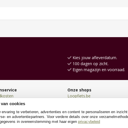
Kies jouw afleverdatum.
100 dagen op zicht.
Eigen magazijn en voorraad.
nservice
Onze shops
dkosten
Loopfiets.be
en
Poppenwagen.be
 van cookies
en
Kindersteppen.be
rvaring te verbeteren, advertenties en content te personaliseren en inzicht
n
Houtentrein.be
se- en advertentiepartners. Voor verdere details over onze verzamelmethod
neren
Kinderkeukens.be
 gegevens in overeenstemming met haar eigen
privacybeleid
e
Poppenhuis.be