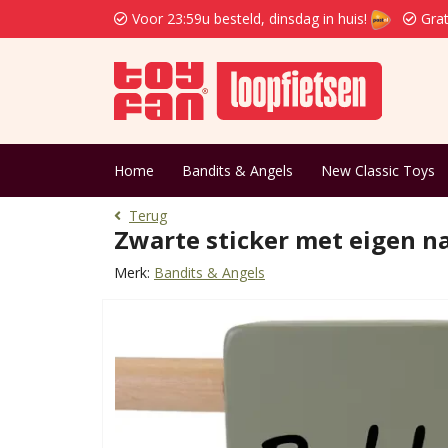
Voor 23:59u besteld, dinsdag in huis!
Grat
Home
Bandits & Angels
New Classic Toys
Terug
Zwarte sticker met eigen n
Merk:
Bandits & Angels