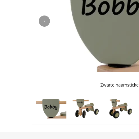
‹
Zwarte naamsticke