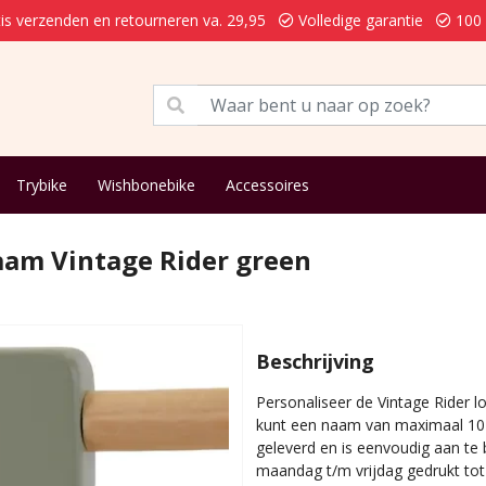
is verzenden en retourneren va. 29,95
Volledige garantie
100 
Trybike
Wishbonebike
Accessoires
aam Vintage Rider green
Beschrijving
Personaliseer de Vintage Rider l
kunt een naam van maximaal 10 k
geleverd en is eenvoudig aan t
maandag t/m vrijdag gedrukt tot 1