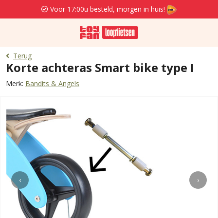
Voor 17:00u besteld, morgen in huis!
Terug
Korte achteras Smart bike type I
Merk:
Bandits & Angels
‹
›