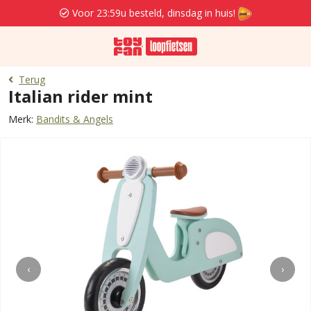
Voor 23:59u besteld, dinsdag in huis!
Terug
Italian rider mint
Merk:
Bandits & Angels
‹
›