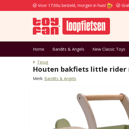
Voor 17:00u besteld, morgen in huis!
Grat
Home
Bandits & Angels
New Classic Toys
Terug
Houten bakfiets little rider
Merk:
Bandits & Angels