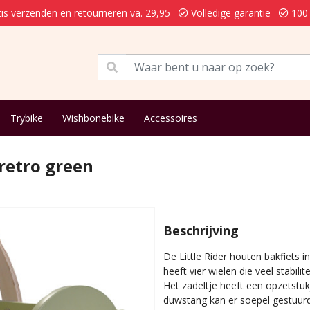
is verzenden en retourneren va. 29,95
Volledige garantie
100 
Trybike
Wishbonebike
Accessoires
 retro green
Beschrijving
De Little Rider houten bakfiets 
heeft vier wielen die veel stabili
Het zadeltje heeft een opzetstuk
duwstang kan er soepel gestuurd