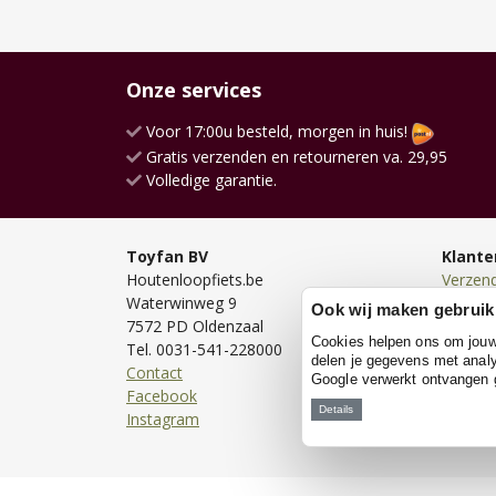
Onze services
Voor 17:00u besteld, morgen in huis!
Gratis verzenden en retourneren va. 29,95
Volledige garantie.
Toyfan BV
Klante
Houtenloopfiets.be
Verzen
Waterwinweg 9
Bezorg
Ook wij maken gebruik
7572 PD Oldenzaal
Bestell
Cookies helpen ons om jouw e
Tel. 0031-541-228000
Betale
delen je gegevens met analy
Contact
Retour
Google verwerkt ontvangen
Facebook
Garanti
Details
Instagram