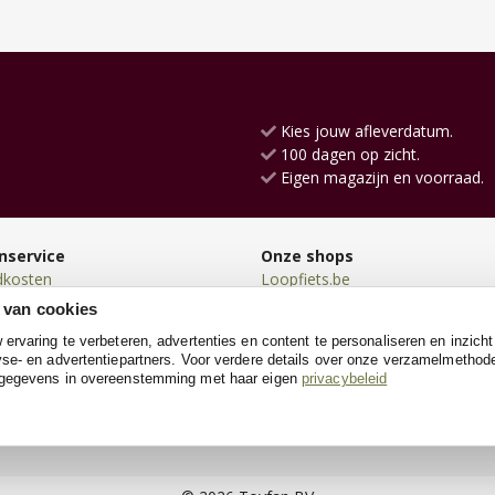
Kies jouw afleverdatum.
100 dagen op zicht.
Eigen magazijn en voorraad.
nservice
Onze shops
dkosten
Loopfiets.be
en
Poppenwagen.be
 van cookies
en
Kindersteppen.be
rvaring te verbeteren, advertenties en content te personaliseren en inzicht
n
Houtentrein.be
se- en advertentiepartners. Voor verdere details over onze verzamelmethod
neren
Kinderkeukens.be
 gegevens in overeenstemming met haar eigen
privacybeleid
e
Poppenhuis.be
Speelgoedgarage.be